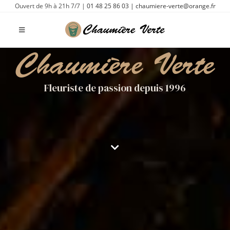
Ouvert de 9h à 21h 7/7 |
01 48 25 86 03
|
chaumiere-verte@orange.fr
Chaumière Verte
Fleuriste de passion depuis 1996